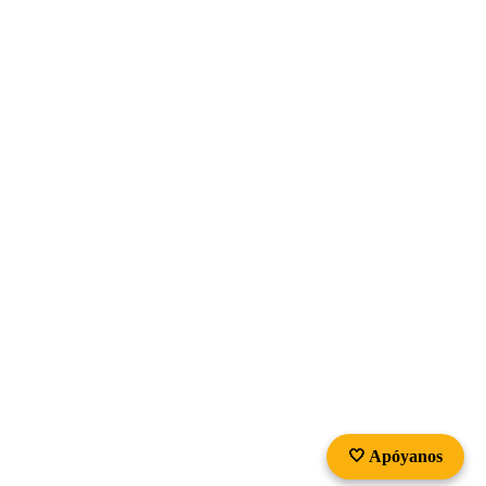
🤍 Apóyanos